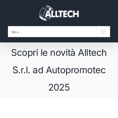
Salta
al
contenuto
Vai a...
Scopri le novità Alltech
S.r.l. ad Autopromotec
2025