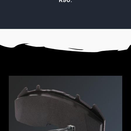
R90
.