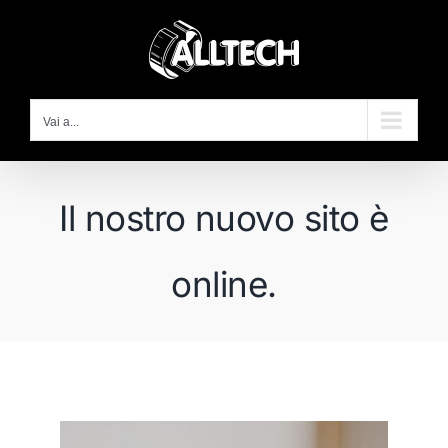
Salta
al
contenuto
Vai a...
Il nostro nuovo sito è
online.