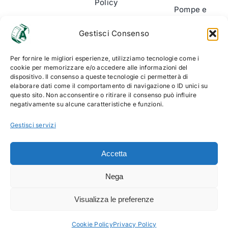
Policy
Pompe e
Cookie
Cilindri
Gestisci Consenso
Policy
Segnalatori
(UE)
Per fornire le migliori esperienze, utilizziamo tecnologie come i
usura
cookie per memorizzare e/o accedere alle informazioni del
dispositivo. Il consenso a queste tecnologie ci permetterà di
Accessori
elaborare dati come il comportamento di navigazione o ID unici su
& Kit di
questo sito. Non acconsentire o ritirare il consenso può influire
negativamente su alcune caratteristiche e funzioni.
montaggio
Gestisci servizi
Accetta
Nega
© Copyright 2012 - 2026 Alltech Srl | P.Iva
Visualizza le preferenze
06499940010 | web solution:
EFFETTI
Cookie Policy
Privacy Policy