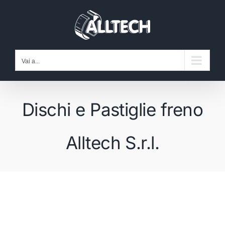
Salta
al
contenuto
Vai a...
Dischi e Pastiglie freno
Alltech S.r.l.