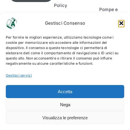
Policy
Pompe e
Cookie
Cilindri
Gestisci Consenso
Policy
Segnalatori
(UE)
Per fornire le migliori esperienze, utilizziamo tecnologie come i
usura
cookie per memorizzare e/o accedere alle informazioni del
dispositivo. Il consenso a queste tecnologie ci permetterà di
Accessori
elaborare dati come il comportamento di navigazione o ID unici su
& Kit di
questo sito. Non acconsentire o ritirare il consenso può influire
negativamente su alcune caratteristiche e funzioni.
montaggio
Gestisci servizi
Accetta
Nega
© Copyright 2012 - 2026 Alltech Srl | P.Iva
Visualizza le preferenze
06499940010 | web solution:
EFFETTI