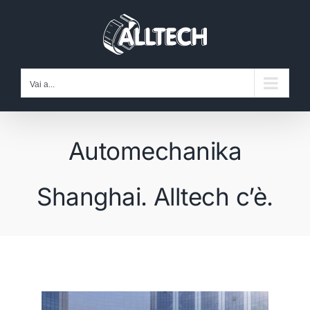
Salta
al
contenuto
Vai a...
Automechanika
Shanghai. Alltech c’è.