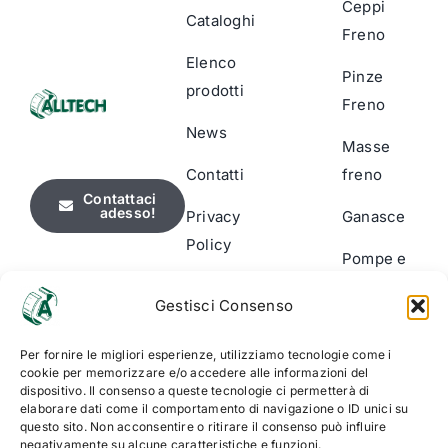
Ceppi
Cataloghi
Freno
Elenco
Pinze
prodotti
Freno
News
Masse
Contatti
freno
Contattaci
adesso!
Privacy
Ganasce
Policy
Pompe e
Cookie
Cilindri
Gestisci Consenso
Policy
Segnalatori
(UE)
Per fornire le migliori esperienze, utilizziamo tecnologie come i
usura
cookie per memorizzare e/o accedere alle informazioni del
dispositivo. Il consenso a queste tecnologie ci permetterà di
Accessori
elaborare dati come il comportamento di navigazione o ID unici su
& Kit di
questo sito. Non acconsentire o ritirare il consenso può influire
negativamente su alcune caratteristiche e funzioni.