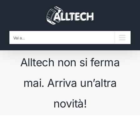
Salta
al
contenuto
Vai a...
Alltech non si ferma
mai. Arriva un’altra
novità!