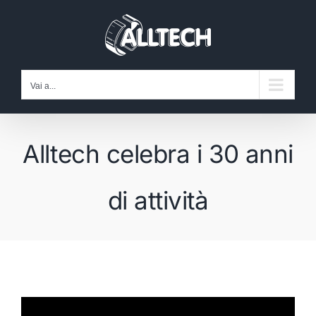
Salta
al
contenuto
Vai a...
Alltech celebra i 30 anni
di attività