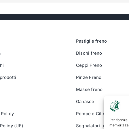
Pastiglie freno
a
Dischi freno
hi
Ceppi Freno
prodotti
Pinze Freno
Masse freno
i
Ganasce
 Policy
Pompe e Cilindri
Per fornire
Policy (UE)
Segnalatori usura
memorizzare