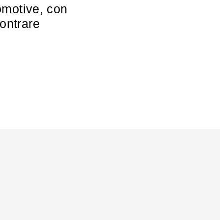
omotive, con
contrare