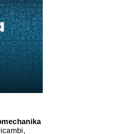
omechanika
ricambi,